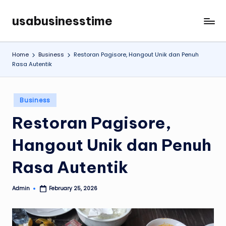
usabusinesstime
Skip
to
content
Home
Business
Restoran Pagisore, Hangout Unik dan Penuh
Rasa Autentik
Posted
Business
in
Restoran Pagisore,
Hangout Unik dan Penuh
Rasa Autentik
Admin
February 25, 2026
Posted
by