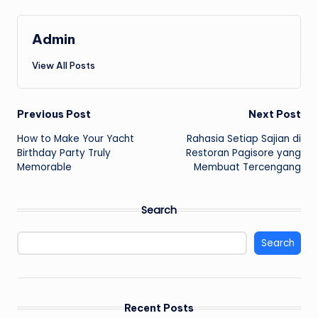
Admin
View All Posts
Post
Previous Post
Next Post
How to Make Your Yacht
Rahasia Setiap Sajian di
navigation
Birthday Party Truly
Restoran Pagisore yang
Memorable
Membuat Tercengang
Search
Search
Recent Posts