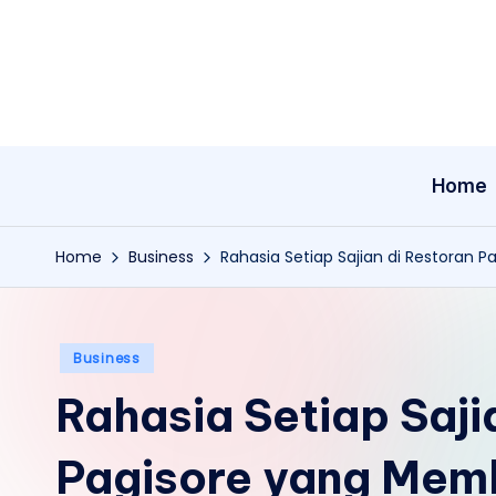
Skip
to
content
Home
Home
Business
Rahasia Setiap Sajian di Restoran
Posted
Business
in
Rahasia Setiap Saji
Pagisore yang Mem