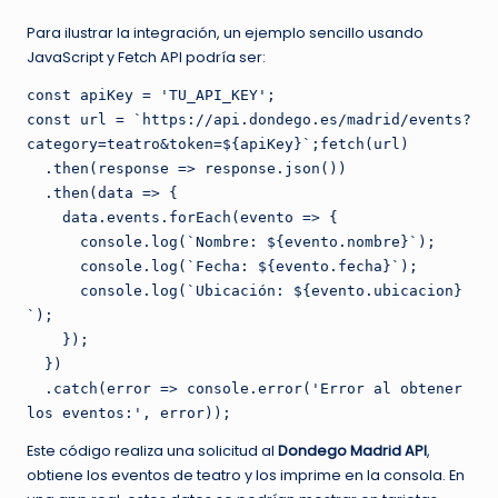
Para ilustrar la integración, un ejemplo sencillo usando
JavaScript y Fetch API podría ser:
const apiKey = 'TU_API_KEY';
const url = `https://api.dondego.es/madrid/events?
category=teatro&token=${apiKey}`;fetch(url)
  .then(response => response.json())
  .then(data => {
    data.events.forEach(evento => {
      console.log(`Nombre: ${evento.nombre}`);
      console.log(`Fecha: ${evento.fecha}`);
      console.log(`Ubicación: ${evento.ubicacion}
`);
    });
  })
  .catch(error => console.error('Error al obtener 
los eventos:', error));
Este código realiza una solicitud al
Dondego Madrid API
,
obtiene los eventos de teatro y los imprime en la consola. En