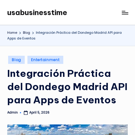
usabusinesstime
Skip
to
content
Home
Blog
Integración Práctica del Dondego Madrid API para
Apps de Eventos
Posted
Blog
Entertainment
in
Integración Práctica
del Dondego Madrid API
para Apps de Eventos
Admin
April 5, 2026
Posted
by