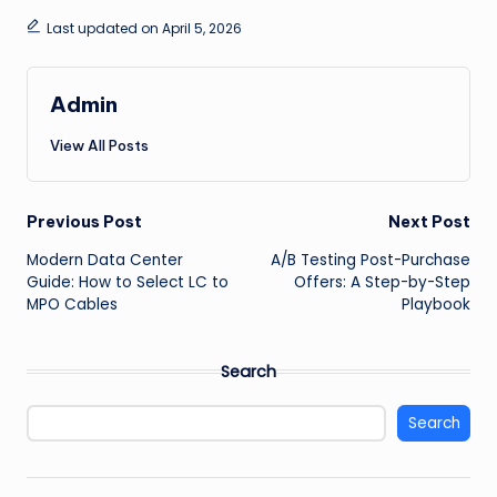
Last updated on April 5, 2026
Admin
View All Posts
Post
Previous Post
Next Post
Modern Data Center
A/B Testing Post-Purchase
navigation
Guide: How to Select LC to
Offers: A Step-by-Step
MPO Cables
Playbook
Search
Search