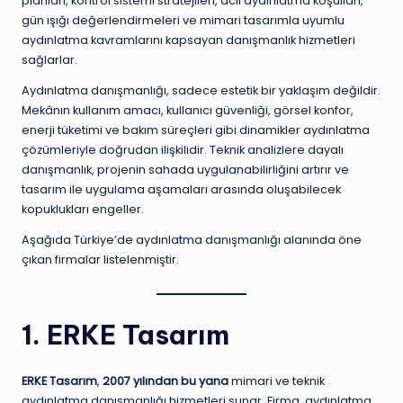
planları, kontrol sistemi stratejileri, acil aydınlatma koşulları,
gün ışığı değerlendirmeleri ve mimari tasarımla uyumlu
aydınlatma kavramlarını kapsayan danışmanlık hizmetleri
sağlarlar.
Aydınlatma danışmanlığı, sadece estetik bir yaklaşım değildir.
Mekânın kullanım amacı, kullanıcı güvenliği, görsel konfor,
enerji tüketimi ve bakım süreçleri gibi dinamikler aydınlatma
çözümleriyle doğrudan ilişkilidir. Teknik analizlere dayalı
danışmanlık, projenin sahada uygulanabilirliğini artırır ve
tasarım ile uygulama aşamaları arasında oluşabilecek
kopuklukları engeller.
Aşağıda Türkiye’de aydınlatma danışmanlığı alanında öne
çıkan firmalar listelenmiştir.
1. ERKE Tasarım
ERKE Tasarım
,
2007 yılından bu yana
mimari ve teknik
aydınlatma danışmanlığı hizmetleri sunar. Firma, aydınlatma