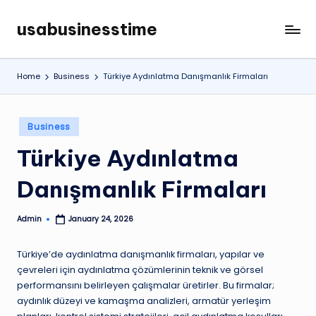
usabusinesstime
Skip
to
content
Home
Business
Türkiye Aydınlatma Danışmanlık Firmaları
Posted
Business
in
Türkiye Aydınlatma
Danışmanlık Firmaları
Admin
January 24, 2026
Posted
by
Türkiye’de aydınlatma danışmanlık firmaları, yapılar ve
çevreleri için aydınlatma çözümlerinin teknik ve görsel
performansını belirleyen çalışmalar üretirler. Bu firmalar;
aydınlık düzeyi ve kamaşma analizleri, armatür yerleşim