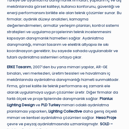
Türkiye’de aydınlatma danışmanlık firmaları, yapıların iç ve dış
mekânlarında görsel kaliteyi, kullanıcı konforunu, güvenliği ve
enerji performansını birlikte ele alan teknik çözümler sunar. Bu
firmalar; aydınlık düzeyi analizleri, kamaşma
değerlendirmeleri, armatür yerleşim planları, kontrol sistemi
stratejileri ve uygulama projelerinin teknik incelenmesini
kapsayan danışmanlık hizmetleri sağlar. Aydınlatma
danışmanlığı, mimari tasarım ve elektrik altyapısı ile sıkı
koordinasyon gerektirir; bu sayede sahada uygulanabilir ve
tutarlı aydınlatma sistemleri ortaya çıkar.
ERKE Tasarım
, 2007’den bu yana mimari yapılar, AR-GE
binaları, veri merkezleri, üretim tesisleri ve havalimanı iç
mekânlarında aydınlatma danışmanlığı hizmeti sunmaktadır.
Firma, görsel kalite ile teknik performansı eş zamanlı ele
alarak uygulamaya uygun çözümler üretir. Diğer firmalar da
farklı ölçek ve proje tiplerinde danışmanlık sağlar:
Planlux
Lighting Design
ve
PLD Turkey
mimari odaklı aydınlatma
planlaması yaparken,
Lighting Collective
daha geniş ölçekli
mimari ve kentsel aydınlatma çözümleri sağlar.
Hesa Proje
çevre ve peyzaj aydınlatmasında uzmanlaşmıştır.
SOLD –