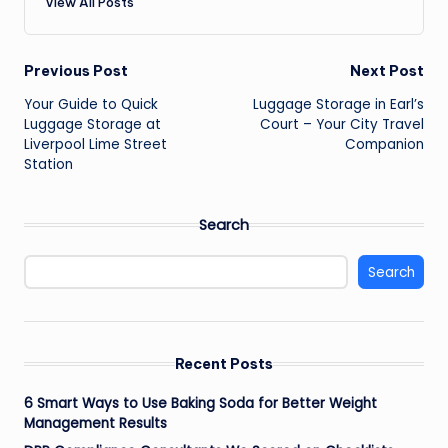
View All Posts
Post
Previous Post
Next Post
Your Guide to Quick
Luggage Storage in Earl’s
navigation
Luggage Storage at
Court – Your City Travel
Liverpool Lime Street
Companion
Station
Search
Search
Recent Posts
6 Smart Ways to Use Baking Soda for Better Weight
Management Results